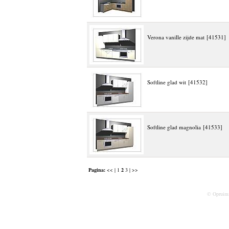
Verona vanille zijde mat [41531]
Softline glad wit [41532]
Softline glad magnolia [41533]
Pagina:
<< |
1
2
3
| >>
© Opruim