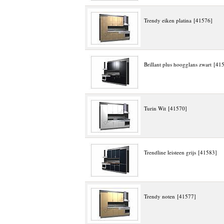
Trendy eiken platina [41576]
Brillant plus hoogglans zwart [41
Turin Wit [41570]
Trendline leisteen grijs [41583]
Trendy noten [41577]