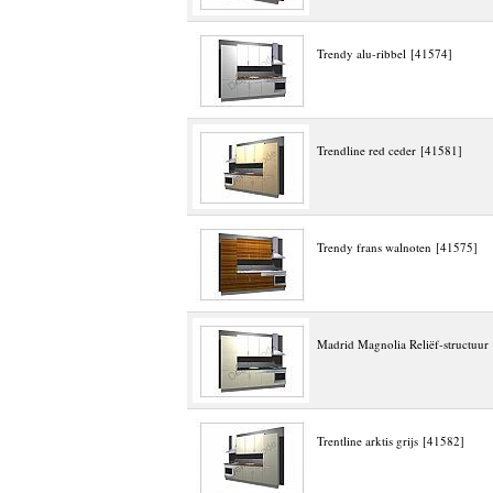
Trendy alu-ribbel [41574]
Trendline red ceder [41581]
Trendy frans walnoten [41575]
Madrid Magnolia Reliëf-structuur
Trentline arktis grijs [41582]