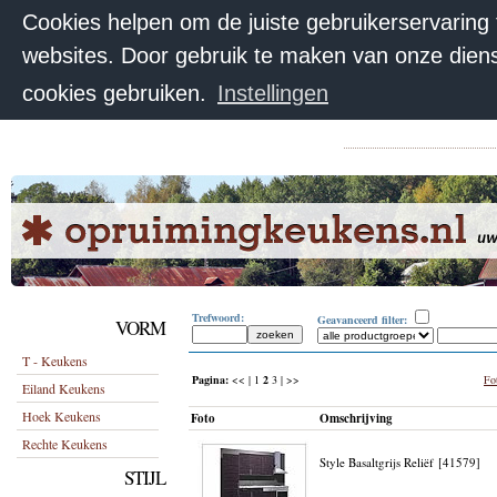
Cookies helpen om de juiste gebruikerservaring
websites. Door gebruik te maken van onze diens
cookies gebruiken.
Instellingen
Trefwoord:
Geavanceerd filter:
VORM
T - Keukens
Pagina:
<< |
1
2
3
| >>
Fot
Eiland Keukens
Hoek Keukens
Foto
Omschrijving
Rechte Keukens
Style Basaltgrijs Reliëf [41579]
STIJL