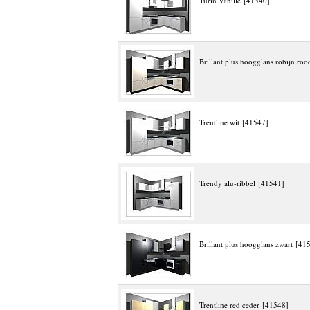
Turin Vanille [41540]
Brillant plus hoogglans robijn ro
Trentline wit [41547]
Trendy alu-ribbel [41541]
Brillant plus hoogglans zwart [41
Trentline red ceder [41548]