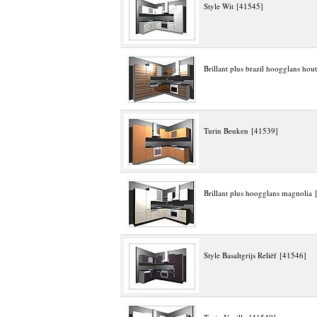
Style Wit [41545]
Brillant plus brazil hoogglans hou
Turin Beuken [41539]
Brillant plus hoogglans magnolia
Style Basaltgrijs Reliëf [41546]