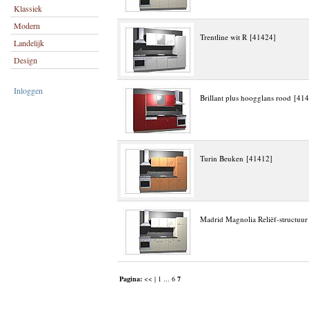
Klassiek
Modern
Trentline wit R [41424]
Landelijk
Design
Inloggen
Brillant plus hoogglans rood [41
Turin Beuken [41412]
Madrid Magnolia Reliëf-structuu
Pagina:
<< |
1
...
6
7