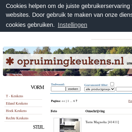
Cookies helpen om de juiste gebruikerservaring
websites. Door gebruik te maken van onze diens
cookies gebruiken.
Instellingen
Trefwoord:
Geavanceerd filter:
VORM
T - Keukens
Pagina:
<< |
1
...
6
7
Fot
Eiland Keukens
Hoek Keukens
Foto
Omschrijving
Rechte Keukens
Turin Magnolia [41411]
STIJL