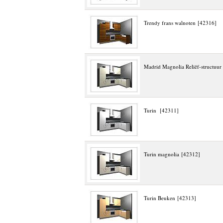
Trendy frans walnoten [42316]
Madrid Magnolia Reliëf-structuur
Turin [42311]
Turin magnolia [42312]
Turin Beuken [42313]