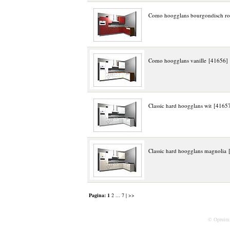
Como hoogglans bourgondisch r
Como hoogglans vanille [41656]
Classic hard hoogglans wit [4165
Classic hard hoogglans magnolia
Pagina:
1
2
...
7
| >>
© Opruim