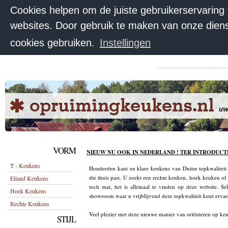
Cookies helpen om de juiste gebruikerservaring
websites. Door gebruik te maken van onze diens
cookies gebruiken.
Instellingen
VORM
NIEUW NU OOK IN NEDERLAND ! TER INTRODUCT
T - Keukens
Honderden kant en klare keukens van Duitse topkwaliteit
die thuis past. U zoekt een rechte keuken, hoek keuken of
Eiland Keukens
toch mat, het is allemaal te vinden op deze website. Se
Hoek Keukens
showroom waar u vrijblijvend deze topkwaliteit kunt ervar
Rechte Keukens
Veel plezier met deze nieuwe manier van oriënteren op ke
STIJL