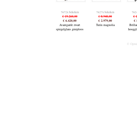
7672x bekeken
7627x bekeken
762
€ 19.260,00
€ 8.940,00
€ 
€ 6.420,00
€ 2.979,00
€ 
Avantgarde zwart
Turin magnolia
Brilla
spiegelglans greeploos
hooggl
© Opru