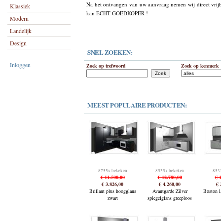
Na het ontvangen van uw aanvraag nemen wij direct vrijb
Klassiek
kan ECHT GOEDKOPER !
Modern
Landelijk
Design
SNEL ZOEKEN:
Inloggen
Zoek op trefwoord
Zoek op kenmerk
MEEST POPULAIRE PRODUCTEN:
8755x bekeken
8535x bekeken
853
€ 11.500,00
€ 12.780,00
€ 
€ 3.826,00
€ 4.260,00
€ 
Brillant plus hoogglans
Avantgarde Zilver
Boston la
zwart
spiegelglans greeploos