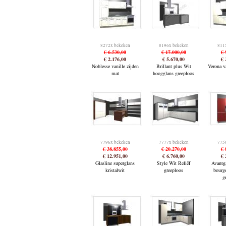
8272x bekeken
8196x bekeken
811
€ 6.530,00
€ 17.000,00
€ 
€ 2.176,00
€ 5.670,00
€ 
Noblesse vanille zijden
Brillant plus Wit
Verona va
mat
hoogglans greeploos
7796x bekeken
7777x bekeken
775
€ 38.855,00
€ 20.270,00
€ 
€ 12.951,00
€ 6.760,00
€ 
Glasline superglans
Style Wit Reliëf
Avantg
kristalwit
greeploos
bourg
g