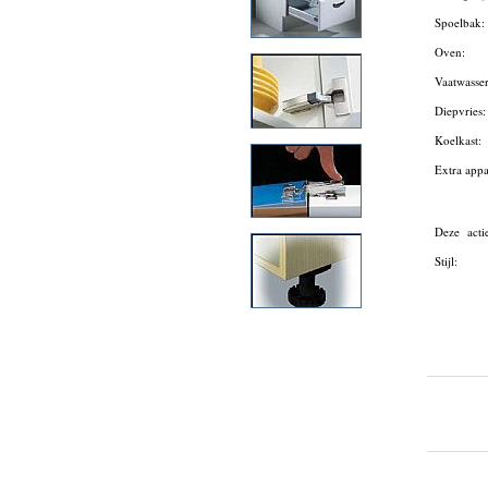
Spoelbak
Oven:
Vaatwasse
Diepvries
Koelkast:
Extra app
Deze acti
Stijl: