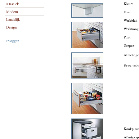
Klassiek
Kleur:
Modern
Front:
Landelijk
Werkblad
Design
Werkhoog
Plint:
Inloggen
Grepen:
Afmeting
Extra info
Kookplaa
Afzuigka