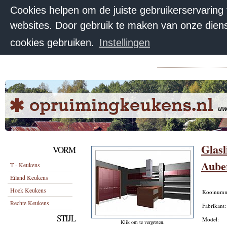
Cookies helpen om de juiste gebruikerservaring
websites. Door gebruik te maken van onze diens
cookies gebruiken.
Instellingen
Glasl
VORM
Aube
T - Keukens
Eiland Keukens
Hoek Keukens
Kooinum
Rechte Keukens
Fabrikant
STIJL
Model:
Klik om te vergroten.