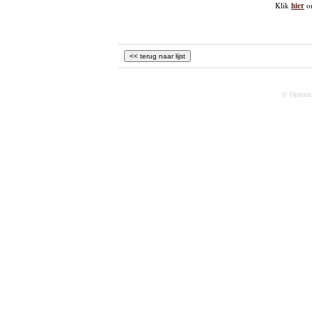
Klik
hier
om
© Opruim