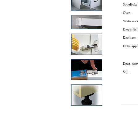
Spoelbak
Oven:
Vaatwasse
Diepvries
Koelkast:
Extra app
Deze show
Stijl: