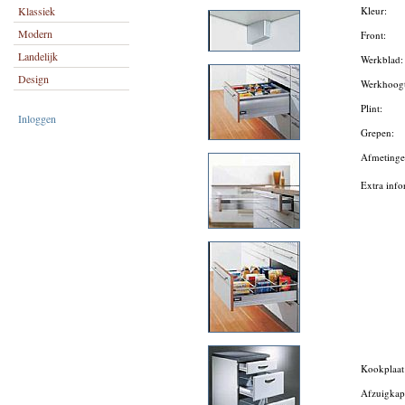
Klassiek
Kleur:
Modern
Front:
Landelijk
Werkblad
Design
Werkhoog
Plint:
Inloggen
Grepen:
Afmeting
Extra info
Kookplaa
Afzuigka