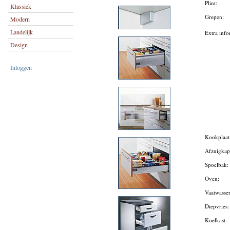
Plint:
Klassiek
Grepen:
Modern
Landelijk
Extra info
Design
Inloggen
Kookplaa
Afzuigka
Spoelbak
Oven:
Vaatwasse
Diepvries
Koelkast: