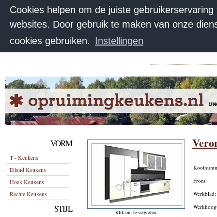
Cookies helpen om de juiste gebruikerservaring
websites. Door gebruik te maken van onze diens
cookies gebruiken.
Instellingen
Veron
VORM
T - Keukens
Kooinum
Eiland Keukens
Front:
Hoek Keukens
Rechte Keukens
Werkblad
STIJL
Werkhoog
Klik om te vergroten.