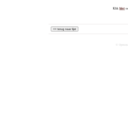
Klik
hier
om
© Opruim