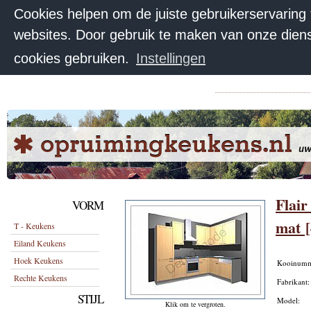
Cookies helpen om de juiste gebruikerservaring
websites. Door gebruik te maken van onze diens
cookies gebruiken.
Instellingen
Flair
VORM
mat [
T - Keukens
Eiland Keukens
Hoek Keukens
Kooinum
Rechte Keukens
Fabrikant
STIJL
Model:
Klik om te vergroten.