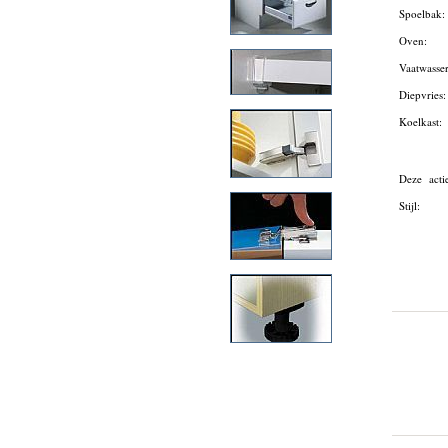
Spoelbak
Oven:
Vaatwasse
Diepvries
Koelkast:
Deze acti
Stijl: