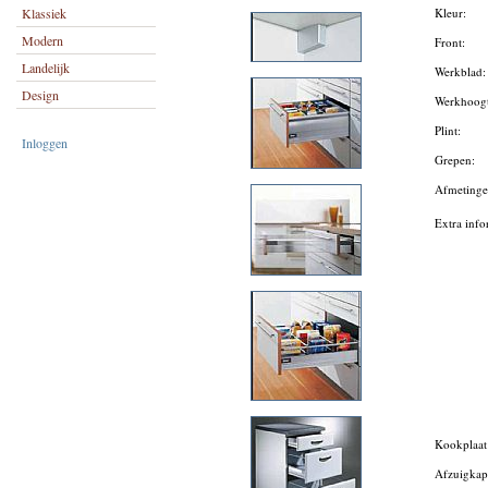
Klassiek
Kleur:
Modern
Front:
Landelijk
Werkblad
Design
Werkhoog
Plint:
Inloggen
Grepen:
Afmeting
Extra info
Kookplaa
Afzuigka