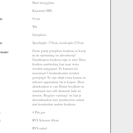
Hard hoogglans
:
Kunststof HPL
te:
91cm
Wit
Greeploos
en:
Spoelzijde: 278cm, kookzijde:225cm
Grote partij greeploze keukens te koop
rmatie:
in de opruiming en uitverkoop!
Goedkopere keukens zijn er niet! Deze
keuken aanbieding kan naar wens
worden aangepast. Er kunnen tot
maximaal 3 keukenkasten worden
gewijzigd. Er zijn altijd extra kasten en
inbouw apparatuur bij te kopen. Deze
aktiekeuken is van Duitse kwaliteit en
standaard met zelf sluitende lade en
deuren. Reageer vandaag! en laat je
droomkeuken mee produceren samen
met honderden andere keukens
t:
4 Pits gas
p:
RVS Schouw 60cm
:
RVS-enkel