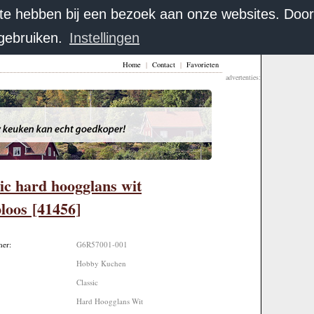
 te hebben bij een bezoek aan onze websites. Doo
 gebruiken.
Instellingen
Home
|
Contact
|
Favorieten
advertenties:
ic hard hoogglans wit
loos [41456]
mer:
G6R57001-001
:
Hobby Kuchen
Classic
Hard Hoogglans Wit