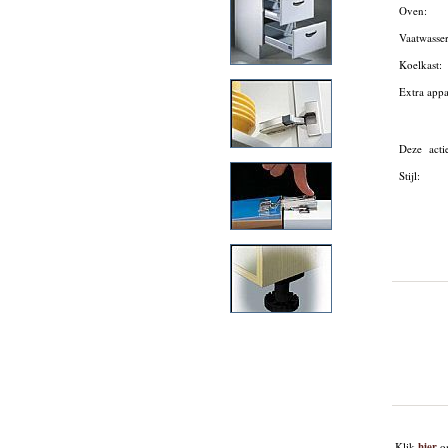
Oven:
Vaatwasse
Koelkast:
Extra app
Deze acti
Stijl:
Klik
hier
om