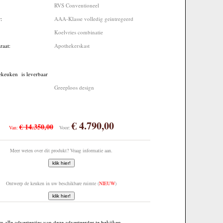
RVS Conventioneel
r:
AAA-Klasse volledig geintregeerd
Koelvries combinatie
araat:
Apothekerskast
ekeuken is leverbaar
Greeploos design
€ 4.790,00
€ 14.350,00
Van:
Voor:
Meer weten over dit produkt? Vraag informatie aan.
Ontwerp de keuken in uw beschikbare ruimte (
NIEUW
)
 alle advertenties van deze adverteerder te bekijken.