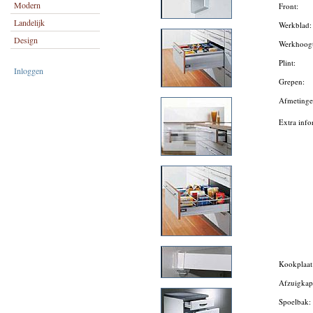
Modern
Front:
Landelijk
Werkblad
Design
Werkhoog
Plint:
Inloggen
Grepen:
Afmeting
Extra info
Kookplaa
Afzuigka
Spoelbak